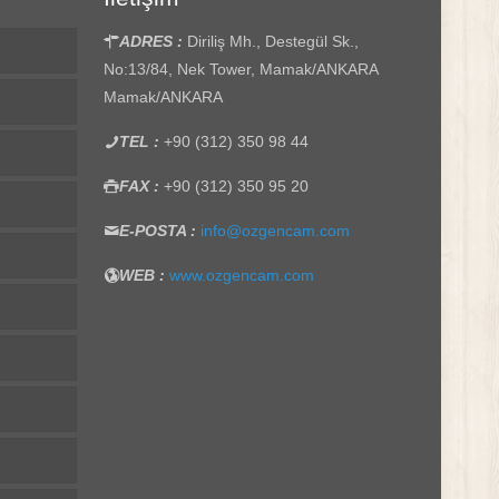
ADRES :
Diriliş Mh., Destegül Sk.,
No:13/84, Nek Tower, Mamak/ANKARA
Mamak/ANKARA
TEL :
+90 (312) 350 98 44
FAX :
+90 (312) 350 95 20
E-POSTA :
info@ozgencam.com
WEB :
www.ozgencam.com